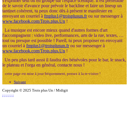
s'exprimer seul ou en groupe sur l'espace scénique. Il est préférable
de le savoir d'avance pour prévoir le backline et faire un lineup un
tantinet cohérent, tu peux donc dès à présent te manifester en
envoyant un courriel à
fmplus1@troisplusun.fr
ou sur messenger à
www.facebook.com/Trois.plus.Un
!
La musique est encore mieux quand d'autres formes d'art
l'accompagnent : video live, performances, arts de la rue, textes, …
tout ou presque est possible ! Pareil, tu peux proposer en envoyant
un courriel à
fmplus1@troisplusun.fr
ou sur messenger à
www.facebook.com/Trois.plus.Un
!
Un peu plus tard aussi il faudra des bénévoles pour le bar, le snack,
le plateau et l'orga en général, contacte nous !
cette page est mise à jour fréquemment, pensez à la re-visiter !
Suivant
Copyright © 2025 Trois plus Un / Midigit
-
-
-
-
-
-