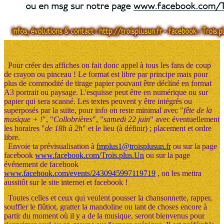
Pour créer des affiches on fait donc appel à tous les fans de coup
de crayon ou pinceau ! Le format est libre par principe mais pour
plus de commodité de tirage papier pouvant être décliné en format
A3 portrait ou paysage. L'esquisse peut être en numérique ou sur
papier qui sera scanné. Les textes peuvent y être intégrés ou
superposés par la suite, pour info on reste minimal avec "
fête de la
musique + !
", "
Collobrières
", "
samedi 22 juin
" avec éventuellement
les horaires "
de 18h à 2h
" et le lieu (à définir) ; placement et ordre
libre.
Envoie ta prévisualisation à
fmplus1@troisplusun.fr
ou sur la page
facebook
www.facebook.com/Trois.plus.Un
ou sur la page
événement de facebook
www.facebook.com/events/2430945997119719
, on les mettra
aussitôt sur le site internet et facebook !
Toutes celles et ceux qui veulent pousser la chansonnette, rapper,
souffler le flûtiot, gratter la mandoline ou tant de choses encore à
partir du moment où il y a de la musique, seront bienvenus pour