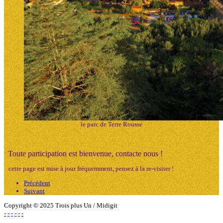
le parc de Terre Rousse
Toute participation est bienvenue, contacte nous !
cette page est mise à jour fréquemment, pensez à la re-visiter !
Précédent
Suivant
Copyright © 2025 Trois plus Un / Midigit
-
-
-
-
-
-