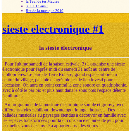
la Teuf de tes Maures
3+1 a 15 ans !
fête de la musique 2019
sieste electronique #1
la sieste électronique
Pour l'ultime samedi de la saison estivale, 3+1 organise une sieste
électronique pour l'après-midi du samedi 31 août au centre de
Collobrières. Le parc de Terre Rousse, grand espace arboré au
centre du village, paisible et agréable, est le lieu investi pour
l'occasion. On aura en point central la zone sonore en quadriphonie,
avec à côté le bar bio et plus haut dans le sous-bois l'espace détente
"chill-out".
Au programme de la musique électronique souple et groovy avec
différents styles : chillout, downtempo, lounge, house, ... Des
ballades musicales au paysages étendus à découvrir en famille avec
les espaces transformées pour la circonstance en aires de jeu, pour
lesquelles vous êtes invité à apporter aussi les vôtres !