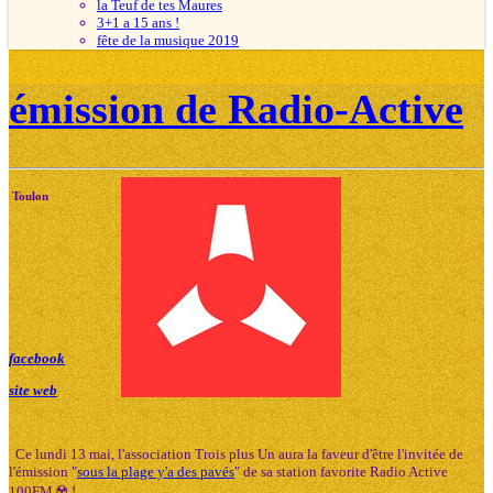
la Teuf de tes Maures
3+1 a 15 ans !
fête de la musique 2019
émission de Radio-Active
Toulon
facebook
site web
Ce lundi 13 mai, l'association Trois plus Un aura la faveur d'être l'invitée de
l'émission "
sous la plage y'a des pavés
" de sa station favorite Radio Active
100FM ☢️ !