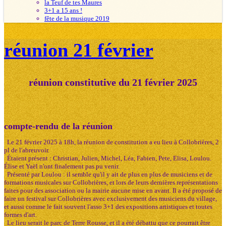
la Teuf de tes Maures
3+1 a 15 ans !
fête de la musique 2019
réunion 21 février
réunion constitutive du 21 février 2025
compte-rendu de la réunion
Le 21 février 2025 à 18h, la réunion de constitution a eu lieu à Collobrières, 2
pl de l'abreuvoir.
Étaient présent : Christian, Julien, Michel, Léa, Fabien, Pete, Elisa, Loulou.
Élise et Yaël n'ont finalement pas pu venir.
Présenté par Loulou : il semble qu'il y ait de plus en plus de musiciens et de
formations musicales sur Collobrières, et lors de leurs dernières représentations
faites pour des association ou la mairie aucune mise en avant. Il a été proposé de
faire un festival sur Collobrières avec exclusivement des musiciens du village,
et aussi comme le fait souvent l'asso 3+1 des expositions artistiques et toutes
formes d'art.
Le lieu serait le parc de Terre Rousse, et il a été débattu que ce pourrait être