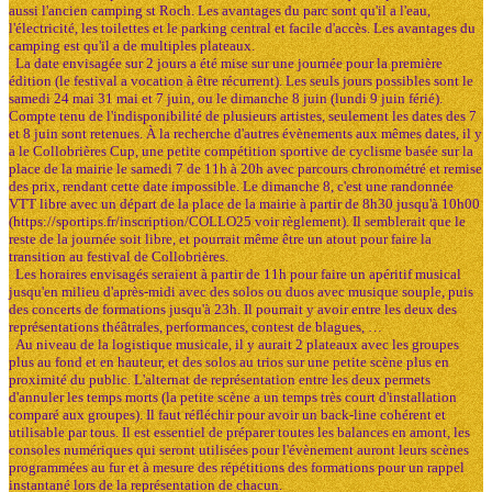
aussi l'ancien camping st Roch. Les avantages du parc sont qu'il a l'eau,
l'électricité, les toilettes et le parking central et facile d'accès. Les avantages du
camping est qu'il a de multiples plateaux.
La date envisagée sur 2 jours a été mise sur une journée pour la première
édition (le festival a vocation à être récurrent). Les seuls jours possibles sont le
samedi 24 mai 31 mai et 7 juin, ou le dimanche 8 juin (lundi 9 juin férié).
Compte tenu de l'indisponibilité de plusieurs artistes, seulement les dates des 7
et 8 juin sont retenues. À la recherche d'autres évènements aux mêmes dates, il y
a le Collobrières Cup, une petite compétition sportive de cyclisme basée sur la
place de la mairie le samedi 7 de 11h à 20h avec parcours chronométré et remise
des prix, rendant cette date impossible. Le dimanche 8, c'est une randonnée
VTT libre avec un départ de la place de la mairie à partir de 8h30 jusqu'à 10h00
(https://sportips.fr/inscription/COLLO25 voir règlement). Il semblerait que le
reste de la journée soit libre, et pourrait même être un atout pour faire la
transition au festival de Collobrières.
Les horaires envisagés seraient à partir de 11h pour faire un apéritif musical
jusqu'en milieu d'après-midi avec des solos ou duos avec musique souple, puis
des concerts de formations jusqu'à 23h. Il pourrait y avoir entre les deux des
représentations théâtrales, performances, contest de blagues, …
Au niveau de la logistique musicale, il y aurait 2 plateaux avec les groupes
plus au fond et en hauteur, et des solos au trios sur une petite scène plus en
proximité du public. L'alternat de représentation entre les deux permets
d'annuler les temps morts (la petite scène a un temps très court d'installation
comparé aux groupes). Il faut réfléchir pour avoir un back-line cohérent et
utilisable par tous. Il est essentiel de préparer toutes les balances en amont, les
consoles numériques qui seront utilisées pour l'évènement auront leurs scènes
programmées au fur et à mesure des répétitions des formations pour un rappel
instantané lors de la représentation de chacun.