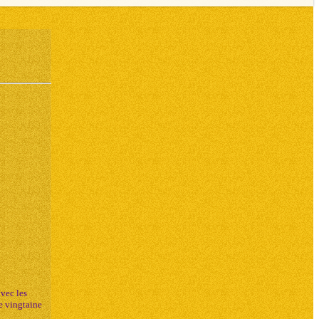
vec les
e vingtaine