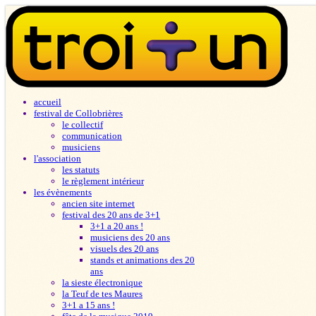
accueil
festival de Collobrières
le collectif
communication
musiciens
l'association
les statuts
le règlement intérieur
les évènements
ancien site internet
festival des 20 ans de 3+1
3+1 a 20 ans !
musiciens des 20 ans
visuels des 20 ans
stands et animations des 20
ans
la sieste électronique
la Teuf de tes Maures
3+1 a 15 ans !