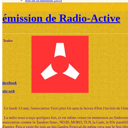
fête de la musique 2019
émission de Radio-Active
Toulon
facebook
site web
Ce lundi 13 mai, l'association Trois plus Un aura la faveur d'être l'invitée de l'ém
La radio nous a reçu quelques fois, et est même venue en immersion au Ambiosonic
association comme la Tandem Smac, NO ID, MOKO, TLN, la Cade, le 83e parallèle,
d'autres. Puis à venir fin juin au Isis Garden Festival du même crew que le Son lib