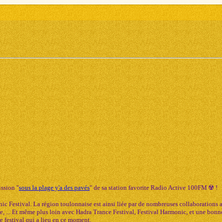
ission "
sous la plage y'a des pavés
" de sa station favorite Radio Active 100FM ☢️ !
 Festival. La région toulonnaise est ainsi liée par de nombreuses collaborations a
 ... Et même plus loin avec Hadra Trance Festival, Festival Harmonic, et une bonn
re festival qui a lieu en ce moment.